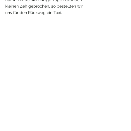
kleinen Zeh gebrochen, so bestellten wir 
uns für den Rückweg ein Taxi.
Der nächste Morgen war geprägt von 
vielen Emotionen.
Die unvergessliche Reise mit unseren 
Freunden neigt sich dem Ende zu. Von 
spannenden Gesprächen am Feuer bis zu 
herzlichen Momenten der Freundschaft - 
wir werden uns gerne daran 
zurückerinnern. Wir hoffen, dass unser 
kleiner Wirbelwind Marlon nicht allzu viele 
Nervenstränge zerrissen hat.
Checkt mal ihre Seite aus: 
https://www.monstravel.ch
Unsere Reise führt uns weiter nach Puerto 
Vallarta.