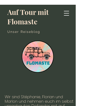
Auf Tour mit
Flomaste
Unser Reiseblog
Wir sind Stéphanie, Florian und
Marlon und nehmen euch im selbst
umgebauten Defender mit auf