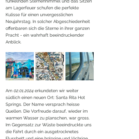
funkelnden Sternenhimmel und das Sitzen 
am Lagerfeuer schufen die perfekte 
Kulisse für einen unvergesslichen 
Neujahrstag. In solcher Abgeschiedenheit 
offenbaren sich die Sterne in ihrer ganzen 
Pracht - ein wahrhaft beeindruckender 
Anblick.
Am 
02.01.2024
 erkundeten wir weiter 
südlich einen neuen Ort: Santa Rita Hot 
Springs. Der Name versprach heisse 
Quellen. Die Vorfreude darauf, wieder im 
warmen Wasser zu planschen, war gross. 
Im Gegensatz zur Wüste beeindruckte uns 
die Fahrt durch ein ausgetrocknetes 
Flussbett und eine holprige und löchrige 