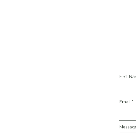
First N
Email
Messag